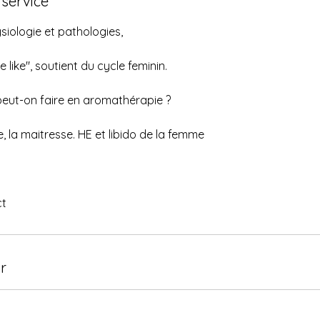
 service
e
3
ysiologie et pathologies,
o
c
 like", soutient du cycle feminin.
t
.
peut-on faire en aromathérapie ?
, la maitresse. HE et libido de la femme
ct
r