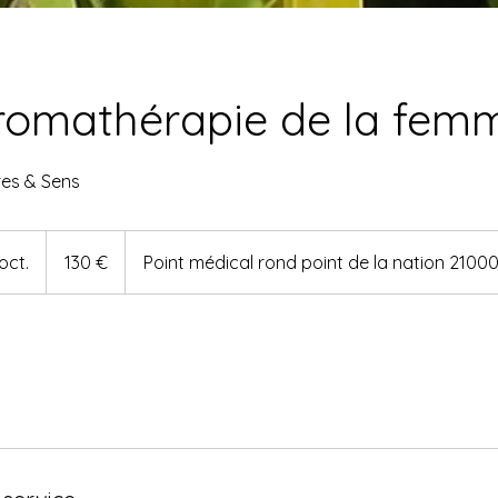
romathérapie de la fem
res & Sens
130
euros
oct.
C
130 €
Point médical rond point de la nation 2100
o
m
m
e
n
c
e
l