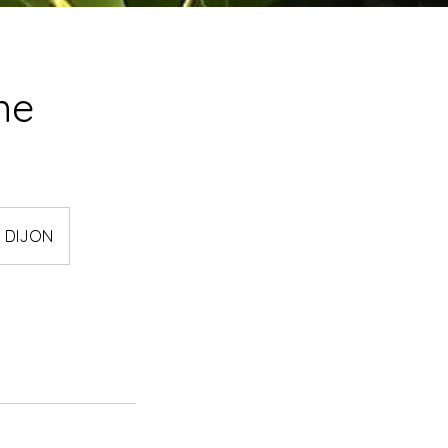
me
0 DIJON