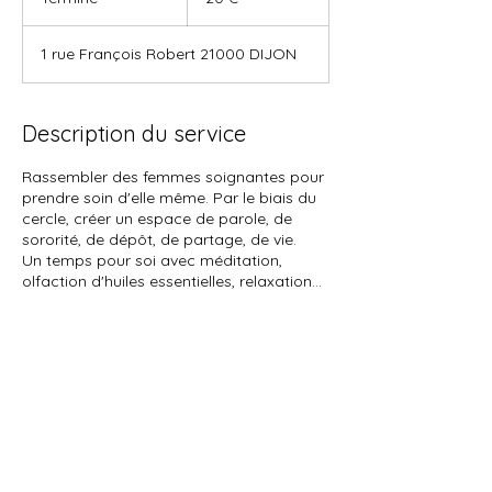
e
r
1 rue François Robert 21000 DIJON
m
i
n
é
Description du service
Rassembler des femmes soignantes pour
prendre soin d'elle même. Par le biais du
cercle, créer un espace de parole, de
sororité, de dépôt, de partage, de vie.
Un temps pour soi avec méditation,
Coordonnées
clairegallon@hotmail.fr
15 Rue des Saunières, Dijon, France