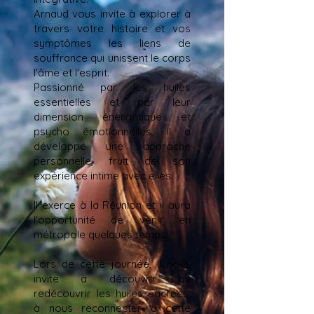
Arnaud vous invite à explorer à
travers votre histoire et vos
symptômes les liens de
souffrance qui unissent le corps
l'âme et l'esprit.
Passionné par les huiles
essentielles et par leur
dimension énergétique et
psycho émotionnelles, il a
développé une approche
personnelle, fruit de son
expérience intime avec elles.
Il exerce à la Réunion et il aura
l'opportunité de venir en
métropole quelques temps.
Lors de cette journée, il nous
invite à découvrir ou
redécouvrir les huiles sacrées,
à nous reconnecter à cette