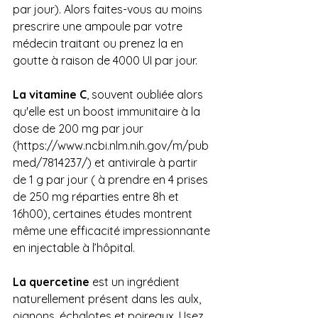
par jour). Alors faites-vous au moins 
prescrire une ampoule par votre 
médecin traitant ou prenez la en 
goutte à raison de 4000 UI par jour.
La vitamine C
, souvent oubliée alors 
qu'elle est un boost immunitaire à la 
dose de 200 mg par jour 
(
https://www.ncbi.nlm.nih.gov/m/pub
med/7814237/
) et antivirale à partir 
de 1 g par jour ( à prendre en 4 prises 
de 250 mg réparties entre 8h et 
16h00), certaines études montrent 
même une efficacité impressionnante 
en injectable à l’hôpital.
La quercetine
 est un ingrédient 
naturellement présent dans les aulx, 
oignons, échalotes et poireaux. Usez 