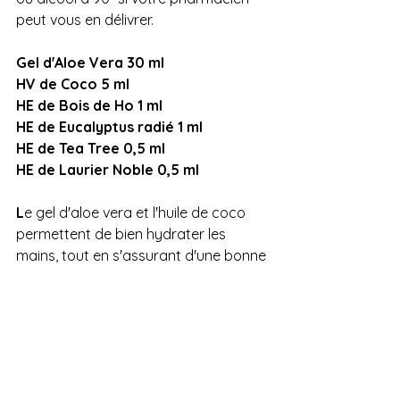
peut vous en délivrer.
Gel d'Aloe Vera 30 ml 
HV de Coco 5 ml
HE de Bois de Ho 1 ml
HE de Eucalyptus radié 1 ml
HE de Tea Tree 0,5 ml
HE de Laurier Noble 0,5 ml
L
e gel d'aloe vera et l'huile de coco 
permettent de bien hydrater les 
mains, tout en s'assurant d'une bonne 
dilution des huiles essentielles. 
Attention au mélange pas toujours 
facile à réussir, c'est comme la 
mayonnaise ça prend ou ça 
retombe....